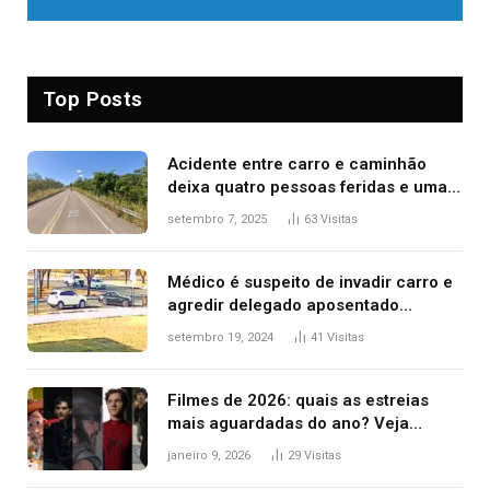
Top Posts
Acidente entre carro e caminhão
deixa quatro pessoas feridas e uma
mulher morta na TO-070
setembro 7, 2025
63
Visitas
Médico é suspeito de invadir carro e
agredir delegado aposentado
durante confusão no trânsito
setembro 19, 2024
41
Visitas
Filmes de 2026: quais as estreias
mais aguardadas do ano? Veja
principais lançamentos do cinema
janeiro 9, 2026
29
Visitas