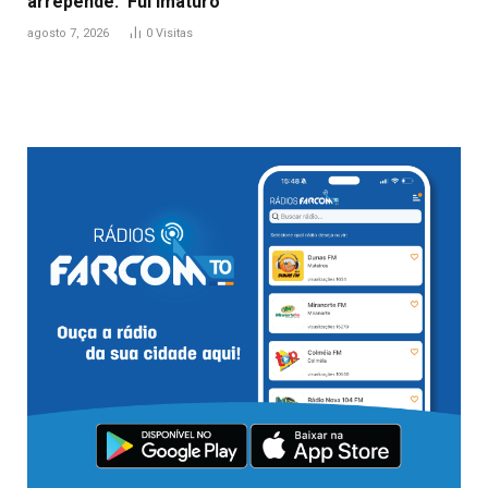
arrepende: ‘Fui imaturo’
agosto 7, 2026
0
Visitas