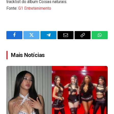
tracklist do álbum Coisas naturais.
Fonte:
G1 Entretenimento
Facebook
Twitter
Telegram
Email
Copy
WhatsA
Link
Mais Notícias