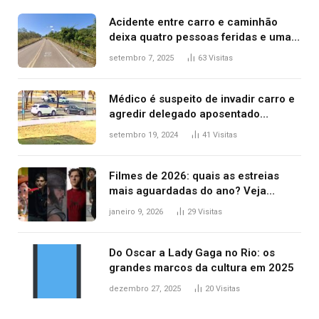
Acidente entre carro e caminhão
deixa quatro pessoas feridas e uma
mulher morta na TO-070
setembro 7, 2025
63
Visitas
Médico é suspeito de invadir carro e
agredir delegado aposentado
durante confusão no trânsito
setembro 19, 2024
41
Visitas
Filmes de 2026: quais as estreias
mais aguardadas do ano? Veja
principais lançamentos do cinema
janeiro 9, 2026
29
Visitas
Do Oscar a Lady Gaga no Rio: os
grandes marcos da cultura em 2025
dezembro 27, 2025
20
Visitas