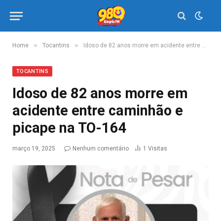
»
»
Home
Tocantins
Idoso de 82 anos morre em acidente entre caminhão e picape na TO-164
TOCANTINS
Idoso de 82 anos morre em
acidente entre caminhão e
picape na TO-164
março 19, 2025
Nenhum comentário
1
Visitas