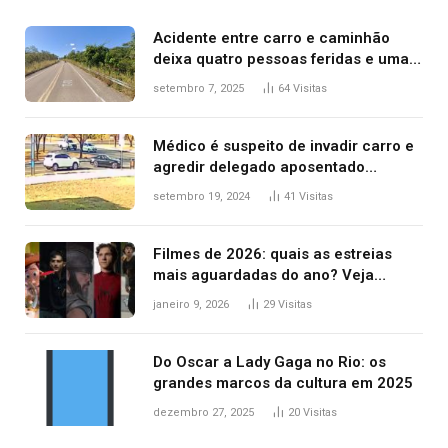
Acidente entre carro e caminhão
deixa quatro pessoas feridas e uma
mulher morta na TO-070
setembro 7, 2025
64
Visitas
Médico é suspeito de invadir carro e
agredir delegado aposentado
durante confusão no trânsito
setembro 19, 2024
41
Visitas
Filmes de 2026: quais as estreias
mais aguardadas do ano? Veja
principais lançamentos do cinema
janeiro 9, 2026
29
Visitas
Do Oscar a Lady Gaga no Rio: os
grandes marcos da cultura em 2025
dezembro 27, 2025
20
Visitas