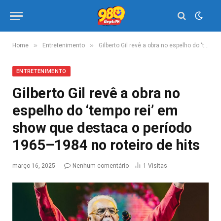
»
»
Home
Entretenimento
Gilberto Gil revê a obra no espelho do ‘tempo rei’ em show que destaca o período 1965–1984 no roteiro de hits
ENTRETENIMENTO
Gilberto Gil revê a obra no
espelho do ‘tempo rei’ em
show que destaca o período
1965–1984 no roteiro de hits
março 16, 2025
Nenhum comentário
1
Visitas