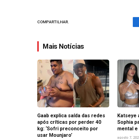
COMPARTILHAR.
Mais Notícias
Gaab explica saída das redes
Katseye 
após críticas por perder 40
Sophia pa
kg: ‘Sofri preconceito por
mental e
usar Mounjaro’
agosto 7, 202