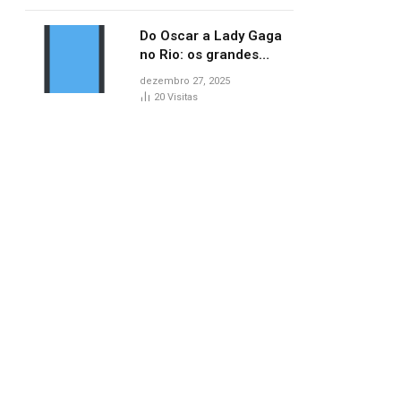
lançamentos do cinema
Do Oscar a Lady Gaga
no Rio: os grandes
marcos da cultura em
dezembro 27, 2025
2025
20
Visitas