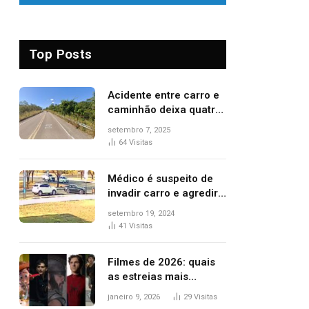
Top Posts
Acidente entre carro e
caminhão deixa quatro
pessoas feridas e uma
setembro 7, 2025
mulher morta na TO-
64
Visitas
070
Médico é suspeito de
invadir carro e agredir
delegado aposentado
setembro 19, 2024
durante confusão no
41
Visitas
trânsito
Filmes de 2026: quais
as estreias mais
aguardadas do ano?
janeiro 9, 2026
29
Visitas
Veja principais