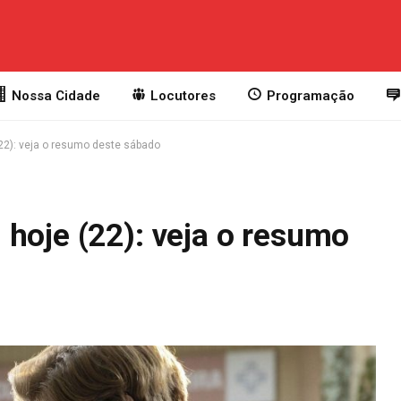
Nossa Cidade
Locutores
Programação
22): veja o resumo deste sábado
hoje (22): veja o resumo