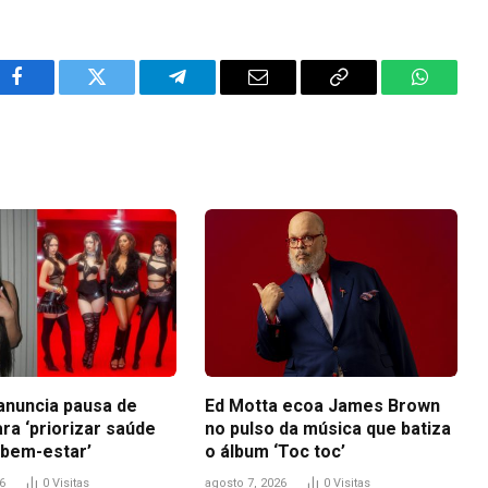
Facebook
Twitter
Telegram
Email
Copy
WhatsA
Link
anuncia pausa de
Ed Motta ecoa James Brown
ra ‘priorizar saúde
no pulso da música que batiza
 bem-estar’
o álbum ‘Toc toc’
6
0
Visitas
agosto 7, 2026
0
Visitas